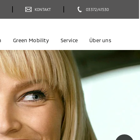
KONTAKT
03372/41530
n
Green Mobility
Service
Über uns