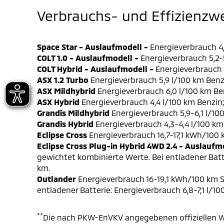
Verbrauchs- und Effizienzw
Space Star - Auslaufmodell -
Energieverbrauch 4,
COLT 1.0 - Auslaufmodell -
Energieverbrauch 5,2-5
COLT Hybrid - Auslaufmodell -
Energieverbrauch 4
ASX 1.2 Turbo
Energieverbrauch 5,9 l/100 km Benz
ASX Mildhybrid
Energieverbrauch 6,0 l/100 km Be
ASX Hybrid
Energieverbrauch 4,4 l/100 km Benzin
Grandis Mildhybrid
Energieverbrauch 5,9-6,1 l/10
Grandis Hybrid
Energieverbrauch 4,3-4,4 l/100 km
Eclipse Cross
Energieverbrauch 16,7-17,1 kWh/100
Eclipse Cross Plug-in Hybrid 4WD 2.4 - Auslaufm
gewichtet kombinierte Werte. Bei entladener Batt
km.
Outlander
Energieverbrauch 16-19,1 kWh/100 km S
entladener Batterie: Energieverbrauch 6,8-7,1 l/1
**
Die nach PKW-EnVKV angegebenen offiziellen W