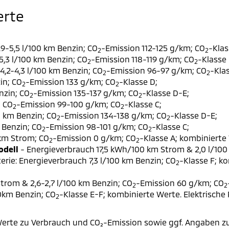
erte
9-5,5 l/100 km Benzin; CO
-Emission 112-125 g/km; CO
-Klas
2
2
,3 l/100 km Benzin; CO
-Emission 118-119 g/km; CO
-Klasse 
2
2
,2-4,3 l/100 km Benzin; CO
-Emission 96-97 g/km; CO
-Klas
2
2
in; CO
-Emission 133 g/km; CO
-Klasse D;
2
2
nzin; CO
-Emission 135-137 g/km; CO
-Klasse D-E;
2
2
; CO
-Emission 99-100 g/km; CO
-Klasse C;
2
2
0 km Benzin; CO
-Emission 134-138 g/km; CO
-Klasse D-E;
2
2
 Benzin; CO
-Emission 98-101 g/km; CO
-Klasse C;
2
2
 km Strom; CO
-Emission 0 g/km; CO
-Klasse A; kombinierte 
2
2
odell
- Energieverbrauch 17,5 kWh/100 km Strom & 2,0 l/100
erie: Energieverbrauch 7,3 l/100 km Benzin; CO
-Klasse F; k
2
trom & 2,6-2,7 l/100 km Benzin; CO
-Emission 60 g/km; CO
2
2
00km Benzin; CO
-Klasse E-F; kombinierte Werte. Elektrische
2
erte zu Verbrauch und CO₂-Emission sowie ggf. Angaben z